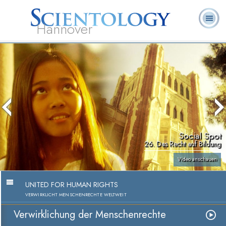
Hannover
L. Ron
Was ist
Ehrenamtliche
Häufig gestellte
Bücher
Hubbard
Scientology?
Geistliche
Fragen
Social Spot
26. Das Recht auf Bildung
Video anschauen
UNITED FOR HUMAN RIGHTS
VERWIRKLICHT MENSCHENRECHTE WELTWEIT
Verwirklichung der Menschenrechte