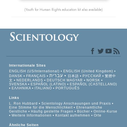
(Youth for Human Rights education kit also available)
Internationale Sites
ENGLISH (US/International)
ENGLISH (United Kingdom)
עברית
DANSK
FRANÇAIS
日本語
РУССКИЙ
繁體中
文
NEDERLANDS
DEUTSCH
MAGYAR
NORSK
SVENSKA
ESPAÑOL (LATINO)
ESPAÑOL (CASTELLANO)
ΕΛΛΗΝΙΚA
ITALIANO
PORTUGUÊS
Links
L. Ron Hubbard
Scientology Anschauungen und Praxis
Eine Stimme für die Menschlichkeit
Ehrenamtliche
Geistliche
Häufig gestellte Fragen
Bücher
Online-Kurse
Weitere Informationen
Kontakt aufnehmen
Orte
Ähnliche Seiten