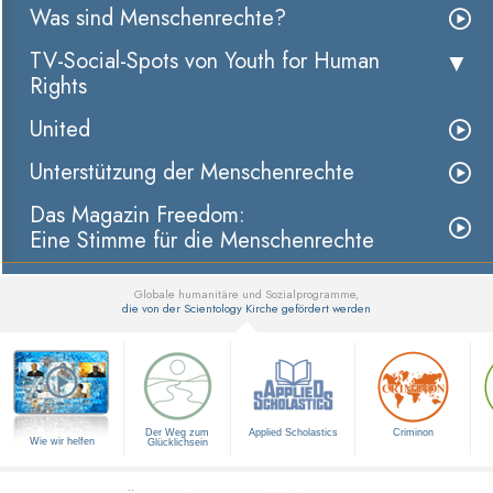
Was sind Menschenrechte?
TV-Social-Spots von Youth for Human
Rights
United
Unterstützung der Menschenrechte
Das Magazin Freedom:
Eine Stimme für die Menschenrechte
Globale humanitäre und Sozialprogramme,
die von der Scientology Kirche gefördert werden
▼
Der Weg zum
Applied Scholastics
Criminon
Wie wir helfen
Glücklichsein