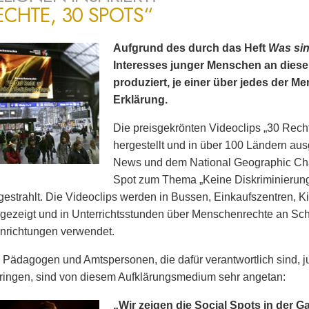
ECHTE, 30 SPOTS“
Aufgrund des durch das Heft
Was si
Interesses junger Menschen an dies
produziert, je einer über jedes der 
Erklärung.
Die preisgekrönten Videoclips „30 Rech
hergestellt und in über 100 Ländern ausg
News und dem National Geographic Cha
Spot zum Thema „Keine Diskriminierun
estrahlt. Die Videoclips werden in Bussen, Einkaufszentren, K
gezeigt und in Unterrichtsstunden über Menschenrechte an Sc
nrichtungen verwendet.
 Pädagogen und Amtspersonen, die dafür verantwortlich sind
ringen, sind von diesem Aufklärungsmedium sehr angetan:
„Wir zeigen die Social Spots in der G