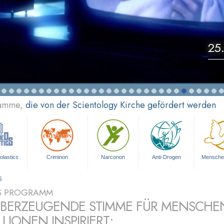
25.
ramme,
die von der Scientology Kirche gefördert werden
olastics
Criminon
Narconon
Anti-Drogen
Mensche
S
S PROGRAMM
ÜBERZEUGENDE STIMME FÜR MENSCHE
LLIONEN INSPIRIERT: