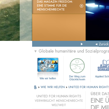
DAS MAGAZIN FREEDOM:
EINE STIMME FÜR DIE
MENSCHENRECHTE
Zurück
Globale humanitäre und Sozialprog
▼
Der Weg zum
Applied Sch
Wie wir helfen
Glücklichsein
»
WIE WIR HELFEN
»
UNITED FOR HUMAN RIGHT
ÜBER DA
UNITED FOR HUMAN RIGHTS
EINE 
VERWIRKLICHT MENSCHENRECHTE
DIE MI
WELTWEIT