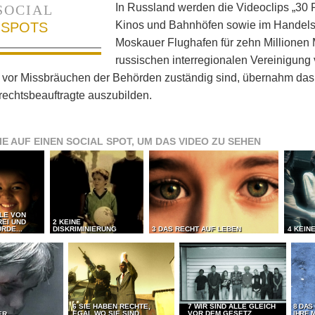
In Russland werden die Videoclips „30 R
SOCIAL
Kinos und Bahnhöfen sowie im Handels
SPOTS
Moskauer Flughafen für zehn Millionen 
russischen interregionalen Vereinigun
 vor Missbräuchen der Behörden zuständig sind, übernahm das 
echtsbeauftragte auszubilden.
IE AUF EINEN SOCIAL SPOT, UM DAS VIDEO ZU SEHEN
LLE VON
REI UND
2 KEINE
RDE...
DISKRIMINIERUNG
3 DAS RECHT AUF LEBEN
4 KEIN
6 SIE HABEN RECHTE,
7 WIR SIND ALLE GLEICH
8 DAS
EGAL WO SIE SIND
VOR DEM GESETZ
IHRE 
ER