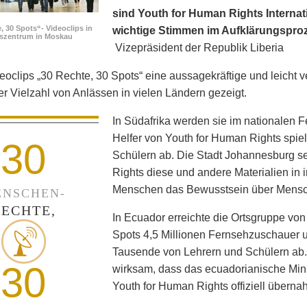
sind Youth for Human Rights Internati
, 30 Spots“- Videoclips in
wichtige Stimmen im Aufklärungspro
fszentrum in Moskau
Vizepräsident der Republik Liberia
eoclips „30 Rechte, 30 Spots“ eine aussagekräftige und leicht v
ner Vielzahl von Anlässen in vielen Ländern gezeigt.
In Südafrika werden sie im nationalen 
Helfer von Youth for Human Rights spie
30
Schülern ab. Die Stadt Johannesburg set
Rights diese und andere Materialien in
Menschen das Bewusstsein über Mensc
NSCHEN-
RECHTE,
In Ecuador erreichte die Ortsgruppe von
Spots 4,5 Millionen Fernsehzuschauer un
Tausende von Lehrern und Schülern ab
30
wirksam, dass das ecuadorianische Min
Youth for Human Rights offiziell überna