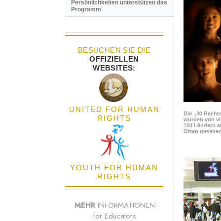
Persönlichkeiten unterstützen das
Programm
BESUCHEN SIE DIE
OFFIZIELLEN
WEBSITES:
UNITED FOR HUMAN
Die „30 Rechte
RIGHTS
wurden von vi
100 Ländern a
Orten gesehen
YOUTH FOR HUMAN
RIGHTS
MEHR
INFORMATIONEN
for Educators