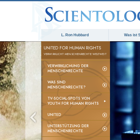
L. Ron Hubbard
Was ist 
UNITED FOR HUMAN RIGHTS
VERWIRKLICHT MENSCHENRECHTE WELTWEIT
VERWIRKLICHUNG DER
MENSCHENRECHTE
WAS SIND
MENSCHENRECHTE?
TV-SOCIAL-SPOTS VON
YOUTH FOR HUMAN RIGHTS
UNITED
UNTERSTÜTZUNG DER
MENSCHENRECHTE