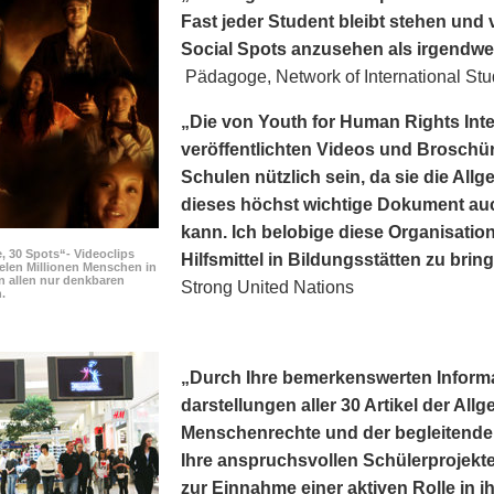
Fast jeder Student bleibt stehen und v
Social Spots anzusehen als irgendwe
Pädagoge, Network of International Stu
„Die von Youth for Human Rights Int
veröffentlichten Videos und Broschür
Schulen nützlich sein, da sie die Al
dieses höchst wichtige Dokument au
kann. Ich belobige diese Organisation
, 30 Spots“- Videoclips
Hilfsmittel in Bildungsstätten zu brin
elen Millionen Menschen in
n allen nur denkbaren
Strong United Nations
.
„Durch Ihre bemerkens­werten Inform
darstellungen aller 30 Artikel der Al
Menschenrechte und der begleitenden
Ihre anspruchsvollen Schülerprojekte
zur Einnahme einer aktiven Rolle in