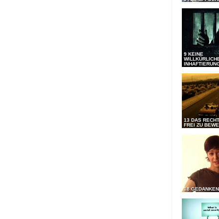
9 KEINE
WILLKÜRLICH
INHAFTIERUN
13 DAS RECHT
FREI ZU BEW
18 GEDANKEN