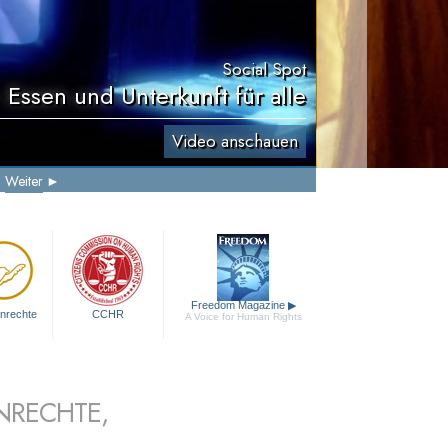
Social Spot
 Essen und Unterkunft für alle
Video anschauen
Weiter
Freedom Magazine
▶
nrechte
CCHR
A Voice for Human Rights
NRECHTE,