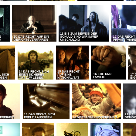
11 BIS ZUM BEWEIS DER
E
10 DAS RECHT AUF EIN
SCHULD SIND WIR IMMER
12 DAS RECHT
G
GERICHTSVERFAHREN
UNSCHULDIG
PRIVATSPHÄR
14 DAS RECHT, SICH
15 DAS RECHT
16 EHE UND
, SICH
EINEN SICHEREN
AUF EINE
17 
FAMILIE
EGEN
ORT ZUM LEBEN...
NATIONALITÄT
EI
19 DAS RECHT, SICH
21 DAS
FREIHEIT
FREI ZU ÄUSSERN
20 VERSAMMLUNGSFREIHEIT
DEMOK