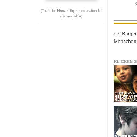
(Youth for Human Rights education kit
also available)
der Bürger
Menschenr
KLICKEN S
1 WIR SIND A
GEBURT AN F
GLEICH AN WÜ
5 KEINE FOLT