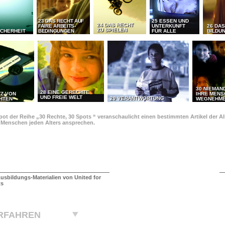
23 DAS RECHT AUF
25 ESSEN UND
24 DAS RECHT
FAIRE ARBEITS-
UNTERKUNFT
26 DAS
ZU SPIELEN
ICHERHEIT
BEDINGUNGEN
FÜR ALLE
BILDU
30 NIEMAN
28 EINE GERECHTE
TZ VON
IHRE MEN
UND FREIE WELT
29 VERANTWORTUNG
HTEN
WEGNEHM
pot der Reihe „30 Rechte, 30 Spots “ veranschaulicht einen bestimmten Artikel der 
e Menschen jeden Alters ansprechen.
usbildungs-Materialien von United for
ts
RFAHREN