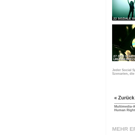
22 SOZIALE S
27 DER SCHU
URHEBERREC
Jeder Social S
Szenarien, di
« Zurück
Multimedia-A
Human Righ
MEHR E