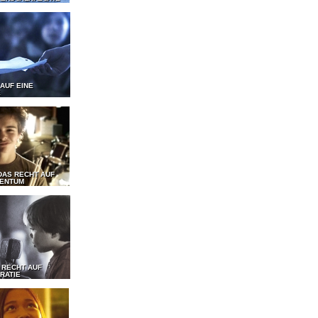
 AUF EINE
E
DAS RECHT AUF
GENTUM
 RECHT AUF
RATIE