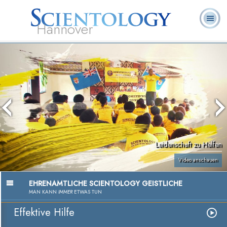
Hannover
L. Ron
Was ist
Ehrenamtliche
Häufig gestellte
Bücher
Hubbard
Scientology?
Geistliche
Fragen
Leidenschaft zu Helfen
Video anschauen
EHRENAMTLICHE SCIENTOLOGY GEISTLICHE
MAN KANN
IMMER
ETWAS TUN
Effektive Hilfe