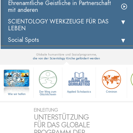
Ehrenamtliche Geistliche in Partnerschaft
mit anderen
SCIENTOLOGY WERKZEUGE FÜR DAS
LEBEN
Social Spots
Globale humanitäre und Sozialprogramme,
die von der Scientology Kirche gefördert werden
▼
Der Weg zum
Applied Scholastics
Criminon
Wie wir helfen
Glücklichsein
EINLEITUNG
UNTERSTÜTZUNG
FÜR DAS GLOBALE
PROGRAMM DER