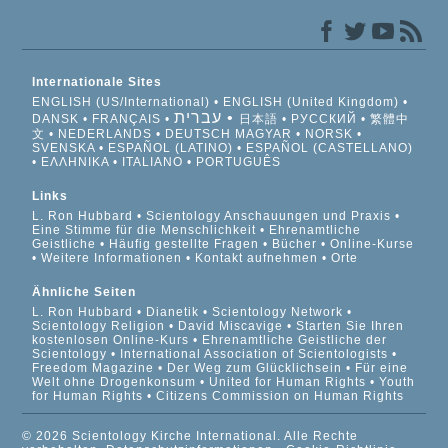
Internationale Sites
ENGLISH (US/International)
ENGLISH (United Kingdom)
עברית
DANSK
FRANÇAIS
日本語
РУССКИЙ
繁體中
文
NEDERLANDS
DEUTSCH
MAGYAR
NORSK
SVENSKA
ESPAÑOL (LATINO)
ESPAÑOL (CASTELLANO)
ΕΛΛΗΝΙΚA
ITALIANO
PORTUGUÊS
Links
L. Ron Hubbard
Scientology Anschauungen und Praxis
Eine Stimme für die Menschlichkeit
Ehrenamtliche
Geistliche
Häufig gestellte Fragen
Bücher
Online-Kurse
Weitere Informationen
Kontakt aufnehmen
Orte
Ähnliche Seiten
L. Ron Hubbard
Dianetik
Scientology Network
Scientology Religion
David Miscavige
Starten Sie Ihren
kostenlosen Online-Kurs
Ehrenamtliche Geistliche der
Scientology
International Association of Scientologists
Freedom Magazine
Der Weg zum Glücklichsein
Für eine
Welt ohne Drogenkonsum
United for Human Rights
Youth
for Human Rights
Citizens Commission on Human Rights
© 2026 Scientology Kirche International. Alle Rechte