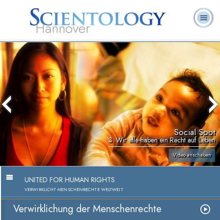
Hannover
L. Ron
Was ist
Ehrenamtliche
Häufig gestellte
Bücher
Hubbard
Scientology?
Geistliche
Fragen
Social Spot
3. Wir alle haben ein Recht auf Leben
Video anschauen
UNITED FOR HUMAN RIGHTS
VERWIRKLICHT MENSCHENRECHTE WELTWEIT
Verwirklichung der Menschenrechte