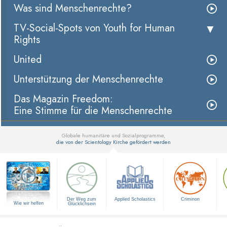
Was sind Menschenrechte?
TV-Social-Spots von Youth for Human
Rights
United
Unterstützung der Menschenrechte
Das Magazin Freedom:
Eine Stimme für die Menschenrechte
Globale humanitäre und Sozialprogramme,
die von der Scientology Kirche gefördert werden
▼
Der Weg zum
Applied Scholastics
Criminon
Wie wir helfen
Glücklichsein