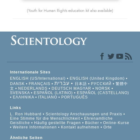
(Youth for Human Rights education kit also available)
Internationale Sites
ENGLISH (US/International)
ENGLISH (United Kingdom)
עברית
DANSK
FRANÇAIS
日本語
РУССКИЙ
繁體中
文
NEDERLANDS
DEUTSCH
MAGYAR
NORSK
SVENSKA
ESPAÑOL (LATINO)
ESPAÑOL (CASTELLANO)
ΕΛΛΗΝΙΚA
ITALIANO
PORTUGUÊS
Links
L. Ron Hubbard
Scientology Anschauungen und Praxis
Eine Stimme für die Menschlichkeit
Ehrenamtliche
Geistliche
Häufig gestellte Fragen
Bücher
Online-Kurse
Weitere Informationen
Kontakt aufnehmen
Orte
Ähnliche Seiten