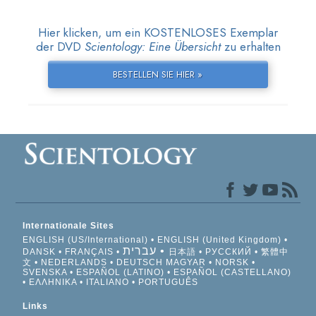
Hier klicken, um ein KOSTENLOSES Exemplar
der DVD
Scientology: Eine Übersicht
zu erhalten
BESTELLEN SIE HIER »
Internationale Sites
ENGLISH (US/International)
ENGLISH (United Kingdom)
עברית
DANSK
FRANÇAIS
日本語
РУССКИЙ
繁體中
文
NEDERLANDS
DEUTSCH
MAGYAR
NORSK
SVENSKA
ESPAÑOL (LATINO)
ESPAÑOL (CASTELLANO)
ΕΛΛΗΝΙΚA
ITALIANO
PORTUGUÊS
Links