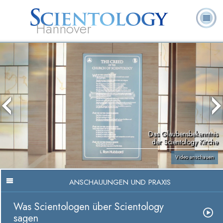
Hannover
L. Ron
Was ist
Ehrenamtliche
Häufig gestellte
Bücher
Hubbard
Scientology?
Geistliche
Fragen
Das Glaubensbekenntnis
der Scientology Kirche
Video anschauen
ANSCHAUUNGEN UND PRAXIS
Was Scientologen über Scientology
sagen