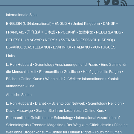
Internationale Sites
ENGLISH (US/International)
ENGLISH (United Kingdom)
DANSK
עברית
FRANÇAIS
日本語
РУССКИЙ
繁體中文
NEDERLANDS
DEUTSCH
MAGYAR
NORSK
SVENSKA
ESPAÑOL (LATINO)
ESPAÑOL (CASTELLANO)
ΕΛΛΗΝΙΚA
ITALIANO
PORTUGUÊS
Links
L. Ron Hubbard
Scientology Anschauungen und Praxis
Eine Stimme für
die Menschlichkeit
Ehrenamtliche Geistliche
Häufig gestellte Fragen
Bücher
Online-Kurse
Wer bin ich?
Weitere Informationen
Kontakt
aufnehmen
Orte
Ähnliche Seiten
L. Ron Hubbard
Dianetik
Scientology Network
Scientology Religion
David Miscavige
Starten Sie Ihren kostenlosen Online-Kurs
Ehrenamtliche Geistliche der Scientology
International Association of
Scientologists
Freedom Magazine
Der Weg zum Glücklichsein
Für eine
Welt ohne Drogenkonsum
United for Human Rights
Youth for Human