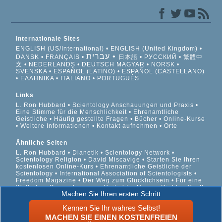
Internationale Sites
ENGLISH (US/International)
ENGLISH (United Kingdom)
עברית
DANSK
FRANÇAIS
日本語
РУССКИЙ
繁體中
文
NEDERLANDS
DEUTSCH
MAGYAR
NORSK
SVENSKA
ESPAÑOL (LATINO)
ESPAÑOL (CASTELLANO)
ΕΛΛΗΝΙΚA
ITALIANO
PORTUGUÊS
Links
L. Ron Hubbard
Scientology Anschauungen und Praxis
Eine Stimme für die Menschlichkeit
Ehrenamtliche
Geistliche
Häufig gestellte Fragen
Bücher
Online-Kurse
Weitere Informationen
Kontakt aufnehmen
Orte
Ähnliche Seiten
L. Ron Hubbard
Dianetik
Scientology Network
Scientology Religion
David Miscavige
Starten Sie Ihren
kostenlosen Online-Kurs
Ehrenamtliche Geistliche der
Scientology
International Association of Scientologists
Freedom Magazine
Der Weg zum Glücklichsein
Für eine
Welt ohne Drogenkonsum
United for Human Rights
Youth
Machen Sie Ihren ersten Schritt
for Human Rights
Citizens Commission on Human Rights
Kennen Sie Ihr wahres Selbst!
© 2026 Scientology Kirche International. Alle Rechte
MACHEN SIE EINEN KOSTENFREIEN
vorbehalten.
Datenschutzinformationen
•
Cookie-Richtlinie
•