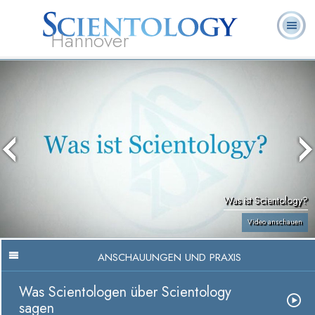
Hannover
L. Ron
Was ist
Ehrenamtliche
Häufig gestellte
Bücher
Hubbard
Scientology?
Geistliche
Fragen
Was ist Scientology?
Video anschauen
ANSCHAUUNGEN UND PRAXIS
Was Scientologen über Scientology
sagen