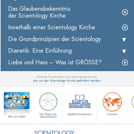
Das Glaubensbekenntnis
der Scientology Kirche
Innerhalb einer Scientology Kirche
Die Grundprinzipien der Scientology
Dianetik: Eine Einführung
Liebe und Hass – Was ist GRÖSSE?
Globale humanitäre und Sozialprogramme,
die von der Scientology Kirche gefördert werden
▼
Der Weg zum
Applied Scholastics
Criminon
Wie wir helfen
Glücklichsein
SCIENTOLOGY: