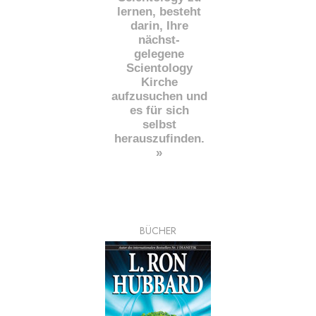
lernen, besteht
darin, Ihre
nächst
-
gelegene
Scientology
Kirche
aufzusuchen und
es für sich
selbst
herauszufinden.
»
BÜCHER