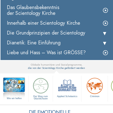
Das Glaubensbekenntnis
der Scientology Kirche
Innerhalb einer Scientology Kirche
Die Grundprinzipien der Scientology
Dianetik: Eine Einführung
Liebe und Hass – Was ist GRÖSSE?
Globale humanitäre und Sozialprogramme,
die von der Scientology Kirche gefördert werden
▼
Der Weg zum
Applied Scholastics
Criminon
Wie wir helfen
Glücklichsein
DIE EMOTIONELLE