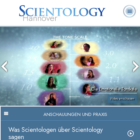
Hannover
L. Ron
Was ist
Ehrenamtliche
Häufig gestellte
Bücher
Hubbard
Scientology?
Geistliche
Fragen
Die Emotionelle Tonskala
Video anschauen
ANSCHAUUNGEN UND PRAXIS
Was Scientologen über Scientology
sagen