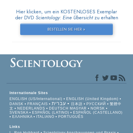
Hier klicken, um ein KOSTENLOSES Exemplar
der DVD
Scientology: Eine Übersicht
zu erhalten
BESTELLEN SIE HIER »
Internationale Sites
ENGLISH (US/International)
ENGLISH (United Kingdom)
עברית
DANSK
FRANÇAIS
日本語
РУССКИЙ
繁體中
文
NEDERLANDS
DEUTSCH
MAGYAR
NORSK
SVENSKA
ESPAÑOL (LATINO)
ESPAÑOL (CASTELLANO)
ΕΛΛΗΝΙΚA
ITALIANO
PORTUGUÊS
Links
L. Ron Hubbard
Scientology Anschauungen und Praxis