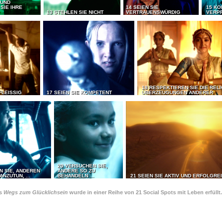
 UND
SIE IHRE
14 SEIEN SIE
15 KO
13 STEHLEN SIE NICHT
VERTRAUENSWÜRDIG
VERP
18 RESPEKTIEREN SIE DIE REL
FLEISSIG
17 SEIEN SIE KOMPETENT
ÜBERZEUGUNGEN ANDERER
20 VERSUCHEN SIE,
N SIE, ANDEREN
ANDERE SO ZU
ANZUTUN, ...
BEHANDELN ...
21 SEIEN SIE AKTIV UND ERFOLGRE
es
Wegs zum Glücklichsein
wurde in einer Reihe von 21 Social Spots mit Leben erfüllt.