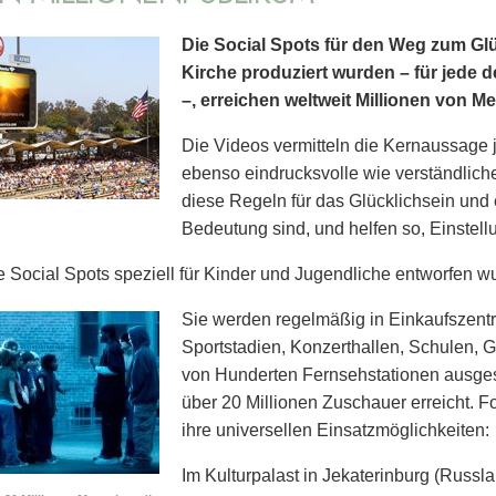
Die Social Spots für den Weg zum Glü
Kirche produziert wurden – für jede d
–, erreichen weltweit Millionen von M
Die Videos vermitteln die Kernaussage 
ebenso eindrucksvolle wie verständlich
diese Regeln für das Glücklichsein und
Bedeutung sind, und helfen so, Einstel
 Social Spots speziell für Kinder und Jugendliche entworfen wu
Sie werden regelmäßig in Einkaufszent
Sport­stadien, Konzerthallen, Schulen,
von Hunderten Fernsehstationen ausgest
über 20 Millionen Zuschauer erreicht. 
ihre universellen Einsatzmöglichkeiten:
Im Kulturpalast in Jekaterinburg (Russl