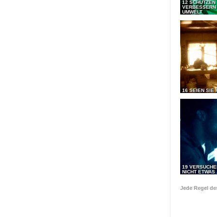
12 SCHÜTZEN
VERBESSERN 
UMWELT
16 SEIEN SIE 
19 VERSUCHE
NICHT ETWAS 
Jede Regel d