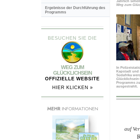
Jährlich sehe
Weg zum Glück
Ergebnisse der Durchführung des
Programms
BESUCHEN SIE DIE
WEG ZUM
In Polizeistat
Kapstadt und 
GLÜCKLICHSEIN
Südafrika wer
OFFIZIELLE WEBSITE
Glücklichsein
Programms zu
ausgestrahlt.
HIER KLICKEN »
MEHR
INFORMATIONEN
auf Ve