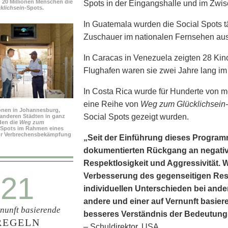
n 20 Millionen Menschen die
Spots in der Eingangshalle und im Zwi
lichsein-
Spots.
In Guatemala wurden die Social Spots täg
Zuschauer im nationalen Fernsehen aus
In Caracas in Venezuela zeigten 28 Kino
Flughafen waren sie zwei Jahre lang im
In Costa Rica wurde für Hunderte von m
eine Reihe von
Weg zum Glücklichsein-
ionen in Johannesburg,
Social Spots gezeigt wurden.
anderen Städten in ganz
den die
Weg zum
-Spots im Rahmen eines
r Verbrechensbekämpfung
„Seit der Einführung dieses Programm
dokumentierten Rückgang an negative
Respekt­losigkeit und Aggressivität.
21
Verbesserung des gegenseitigen Res
individuellen Unterschieden bei ande
andere und einer auf Vernunft basier
rnunft basierende
besseres Verständnis der Bedeutung
REGELN
– Schuldirektor, USA