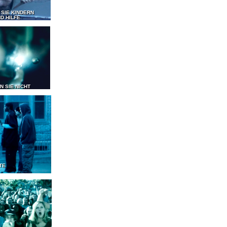
 SIE KINDERN
D HILFE
N SIE NICHT
TE