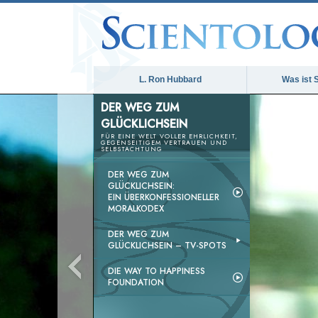
L. Ron Hubbard
Was ist 
DER WEG ZUM
GLÜCKLICHSEIN
FÜR EINE WELT VOLLER EHRLICHKEIT,
GEGENSEITIGEM VERTRAUEN UND
SELBSTACHTUNG
DER WEG ZUM
GLÜCKLICHSEIN:
EIN ÜBERKONFESSIONELLER
MORALKODEX
DER WEG ZUM
GLÜCKLICHSEIN –
TV-SPOTS
DIE WAY TO HAPPINESS
FOUNDATION