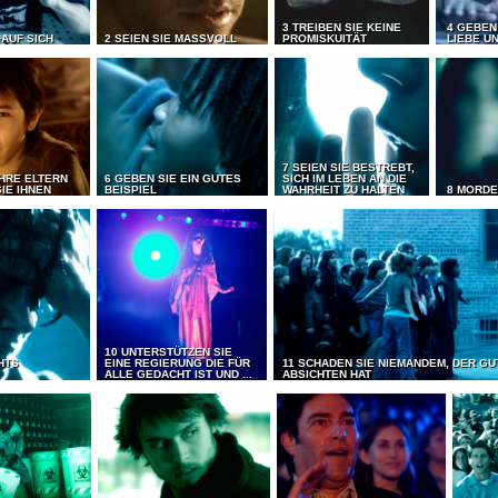
3 TREIBEN SIE KEINE
4 GEBEN
 AUF SICH
2 SEIEN SIE MASSVOLL
PROMISKUITÄT
LIEBE UN
7 SEIEN SIE BESTREBT,
IHRE ELTERN
6 GEBEN SIE EIN GUTES
SICH IM LEBEN AN DIE
IE IHNEN
BEISPIEL
WAHRHEIT ZU HALTEN
8 MORDE
10 UNTERSTÜTZEN SIE
CHTS
EINE REGIERUNG DIE FÜR
11 SCHADEN SIE NIEMANDEM, DER GU
ALLE GEDACHT IST UND ...
ABSICHTEN HAT