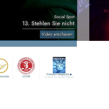
Social Spot
13. Stehlen Sie nicht
Video anschauen
Freedom Magazine
▶
nrechte
CCHR
A Voice for Human Rights