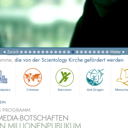
Zurück
Weiter
ramme,
die von der Scientology Kirche gefördert werden
olastics
Criminon
Narconon
Anti-Drogen
Mensche
EIN
S PROGRAMM
MEDIA-BOTSCHAFTEN
IN MILLIONENPUBLIKUM