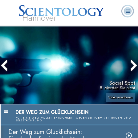
Hannover
L. Ron
Was ist
Ehrenamtliche
Häufig gestellte
Bücher
Hubbard
Scientology?
Geistliche
Fragen
Social Spot
8. Morden Sie nicht
Video anschauen
DER WEG ZUM GLÜCKLICHSEIN
FÜR EINE WELT VOLLER EHRLICHKEIT, GEGENSEITIGEM VERTRAUEN UND
SELBSTACHTUNG
Der Weg zum Glücklichsein: