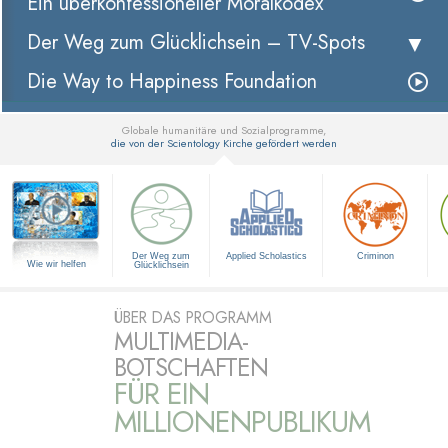
Ein überkonfessioneller Moralkodex
Der Weg zum Glücklichsein –
TV-Spots
Die Way to Happiness Foundation
Globale humanitäre und Sozialprogramme,
die von der Scientology Kirche gefördert werden
▼
Der Weg zum
Applied Scholastics
Criminon
Wie wir helfen
Glücklichsein
ÜBER DAS PROGRAMM
MULTIMEDIA-
BOTSCHAFTEN
FÜR EIN
MILLIONENPUBLIKUM