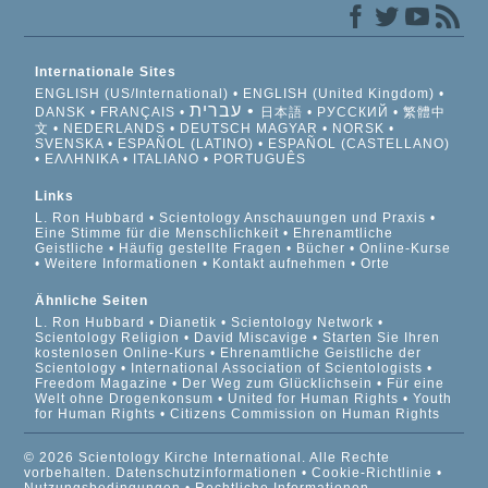
Internationale Sites
ENGLISH (US/International)
ENGLISH (United Kingdom)
עברית
DANSK
FRANÇAIS
日本語
РУССКИЙ
繁體中
文
NEDERLANDS
DEUTSCH
MAGYAR
NORSK
SVENSKA
ESPAÑOL (LATINO)
ESPAÑOL (CASTELLANO)
ΕΛΛΗΝΙΚA
ITALIANO
PORTUGUÊS
Links
L. Ron Hubbard
Scientology Anschauungen und Praxis
Eine Stimme für die Menschlichkeit
Ehrenamtliche
Geistliche
Häufig gestellte Fragen
Bücher
Online-Kurse
Weitere Informationen
Kontakt aufnehmen
Orte
Ähnliche Seiten
L. Ron Hubbard
Dianetik
Scientology Network
Scientology Religion
David Miscavige
Starten Sie Ihren
kostenlosen Online-Kurs
Ehrenamtliche Geistliche der
Scientology
International Association of Scientologists
Freedom Magazine
Der Weg zum Glücklichsein
Für eine
Welt ohne Drogenkonsum
United for Human Rights
Youth
for Human Rights
Citizens Commission on Human Rights
© 2026 Scientology Kirche International. Alle Rechte
vorbehalten.
Datenschutzinformationen
•
Cookie-Richtlinie
•