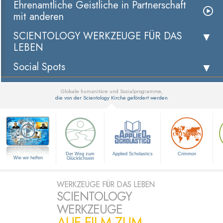
Ehrenamtliche Geistliche in Partnerschaft
mit anderen
SCIENTOLOGY WERKZEUGE FÜR DAS
LEBEN
Social Spots
Globale humanitäre und Sozialprogramme,
die von der Scientology Kirche gefördert werden
▼
Der Weg zum
Applied Scholastics
Criminon
Wie wir helfen
Glücklichsein
WERKZEUGE FÜR DAS LEBEN
SCIENTOLOGY
WERKZEUGE
AUF FILM ZUM