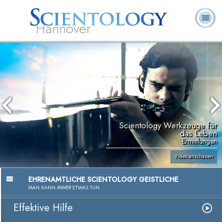
Hannover
L. Ron
Was ist
Ehrenamtliche
Häufig gestellte
Bücher
Hubbard
Scientology?
Geistliche
Fragen
Scientology Werkzeuge für
das Leben
Ermittlungen
Video anschauen
EHRENAMTLICHE SCIENTOLOGY GEISTLICHE
MAN KANN
IMMER
ETWAS TUN
Effektive Hilfe