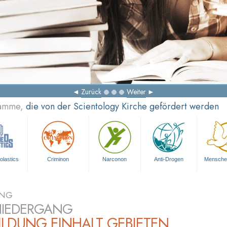
Zurück
Weiter
ramme,
die von der Scientology Kirche gefördert werden
olastics
Criminon
Narconon
Anti-Drogen
Mensche
UNG
NIEDERGANG
ILDUNG EINHALT GEBIETEN