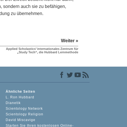
, sondern auch sie zu befähigen,
ildung zu übernehmen.
Weiter »
Applied Scholastics’ internationales Zentrum für
„Study Tech“, die Hubbard Lernmethode
Ähnliche Seiten
L. Ron Hubbard
Dianetik
Scientology Network
Scientology Religion
David Miscavige
Starten Sie Ihren kostenlosen Online-