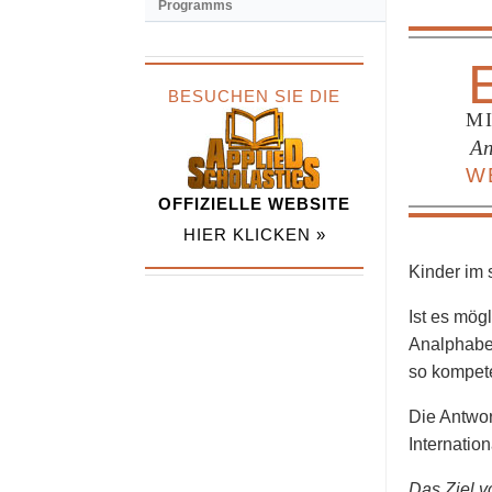
Programms
BESUCHEN SIE DIE
M
An
W
OFFIZIELLE WEBSITE
HIER KLICKEN »
Kinder im s
Ist es mög
Analphabet
so kompete
Die Antwor
Internatio
Das Ziel v