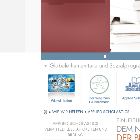
Globale humanitäre und Sozialprog
▼
Der Weg zum
Applied Sch
Wie wir helfen
Glücklichsein
»
WIE WIR HELFEN
»
APPLIED SCHOLASTICS
EINLEIT
APPLIED SCHOLASTICS
DEM 
VERMITTELT LESEFÄHIGKEITEN UND
DER B
BILDUNG