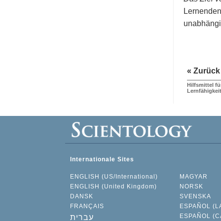
Lernenden 
unabhängig
« Zurück
Hilfsmittel f
Lernfähigkei
Internationale Sites
ENGLISH (US/International)
MAGYAR
ENGLISH (United Kingdom)
NORSK
DANSK
SVENSKA
FRANÇAIS
ESPAÑOL (L
ESPAÑOL (C
עברית