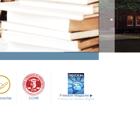
Freedom Magazine
▶
nrechte
CCHR
A Voice for Human Rights