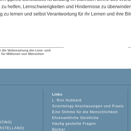
zu helfen, Lernschwierigkeiten und Hindernisse zu überwinden
 zu lernen und selbst Verantwortung für ihr Lernen und ihre B
ür die Verbesserung der Lese- und
t für Millionen von Menschen
Links
L. Ron Hubbard
Scientology Anschauungen und Praxis
Eine Stimme für die Menschlichkeit
Ehrenamtliche Geistliche
ATINO)
Häufig gestellte Fragen
ASTELLANO)
Bücher