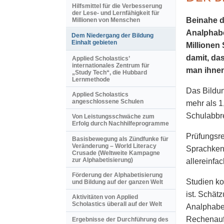
Hilfsmittel für die Verbesserung
der Lese- und Lernfähigkeit für
Beinahe d
Millionen von Menschen
Analphabet
Dem Niedergang der Bildung
Einhalt gebieten
Millionen 
damit, da
Applied Scholastics’
internationales Zentrum für
man ihne
„Study Tech“, die Hubbard
Lernmethode
Das Bildun
Applied Scholastics
angeschlossene Schulen
mehr als 1
Schulabbre
Von Leistungsschwäche zum
Erfolg durch Nachhilfeprogramme
Prüfungsre
Basisbewegung als Zündfunke für
Veränderung – World Literacy
Sprach­ken
Crusade (Weltweite Kampagne
zur Alphabetisierung)
allereinfa
Förderung der Alphabetisierung
Studien ko
und Bildung auf der ganzen Welt
ist. Schät
Aktivitäten von Applied
Scholastics überall auf der Welt
Analphabet
Rechenauf
Ergebnisse der Durchführung des