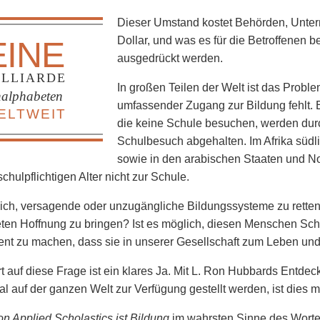
Dieser Umstand kostet Behörden, Unter
Dollar, und was es für die Betroffenen b
EINE
ausgedrückt werden.
ILLIARDE
In großen Teilen der Welt ist das Probl
alphabeten
umfassender Zugang zur Bildung fehlt. E
ELTWEIT
die keine Schule besuchen, werden dur
Schulbesuch abgehalten. Im Afrika südl
sowie in den arabischen Staaten und No
chulpflichtigen Alter nicht zur Schule.
lich, versagende oder unzugängliche Bildungssysteme zu retten 
en Hoffnung zu bringen? Ist es möglich, diesen Menschen Sch
nt zu machen, dass sie in unserer Gesellschaft zum Leben und
t auf diese Frage ist ein klares Ja. Mit L. Ron Hubbards Entde
nal auf der ganzen Welt zur Verfügung gestellt werden, ist dies m
on Applied Scholastics ist Bildung
im wahrsten Sinne des Wortes