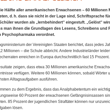
ie Hälfte aller amerikanischen Erwachsenen – 60 Millionen
en, d. h. dass sie nicht in der Lage sind, Schriftsprache für
Schüler wurden als „lernbehindert“ ein­gestuft. „Gelöst“ wir
ss man ihnen die Grundlagen des Lesens, Schreibens und 
n Psychopharmaka verordnet.
gsministerium der Vereinigten Staaten berichtet, dass jedes Jah
,2 Millionen – die Schule abbricht. Andere Industrieländer leid
cherraten erreichen in Europa durchschnittlich fast 15 Prozent.
sultate zeigen, dass etwa 30 Millionen amerikanische Erwachs
ntnisse verfügen. Weitere 60 Millionen können, sobald Wörter 
chsten Alltagsaufgaben ausführen.
mmen zu dem Ergebnis, dass das Analphabetentum ein wichtiger
zungsweise 60 Prozent der erwachsenen Gefängnis­insassen sind
en. 85 Prozent der jugendlichen Straftäter können nur unzurei
gaben lösen.