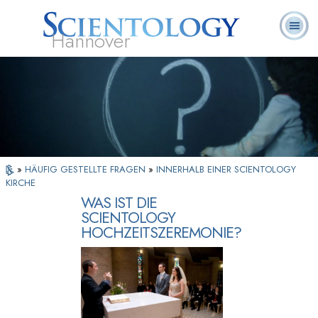
Hannover
L. Ron
Was ist
Ehrenamtliche
Häufig gestellte
Bücher
Hubbard
Scientology?
Geistliche
Fragen
»
HÄUFIG GESTELLTE FRAGEN
»
INNERHALB EINER SCIENTOLOGY
KIRCHE
WAS IST DIE
SCIENTOLOGY
HOCHZEITSZEREMONIE?