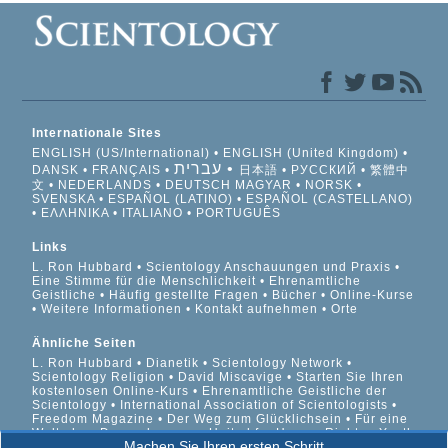
Internationale Sites
ENGLISH (US/International)
ENGLISH (United Kingdom)
עברית
DANSK
FRANÇAIS
日本語
РУССКИЙ
繁體中
文
NEDERLANDS
DEUTSCH
MAGYAR
NORSK
SVENSKA
ESPAÑOL (LATINO)
ESPAÑOL (CASTELLANO)
ΕΛΛΗΝΙΚA
ITALIANO
PORTUGUÊS
Links
L. Ron Hubbard
Scientology Anschauungen und Praxis
Eine Stimme für die Menschlichkeit
Ehrenamtliche
Geistliche
Häufig gestellte Fragen
Bücher
Online-Kurse
Weitere Informationen
Kontakt aufnehmen
Orte
Ähnliche Seiten
L. Ron Hubbard
Dianetik
Scientology Network
Scientology Religion
David Miscavige
Starten Sie Ihren
kostenlosen Online-Kurs
Ehrenamtliche Geistliche der
Scientology
International Association of Scientologists
Freedom Magazine
Der Weg zum Glücklichsein
Für eine
Welt ohne Drogenkonsum
United for Human Rights
Youth
Machen Sie Ihren ersten Schritt
for Human Rights
Citizens Commission on Human Rights