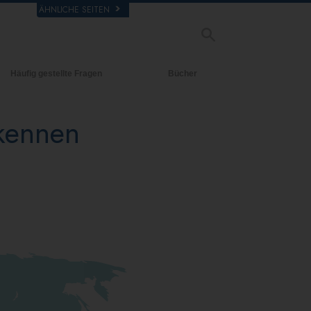
ÄHNLICHE SEITEN
Häufig gestellte Fragen
Bücher
rgrund und
Einführende Bücher
legende Prinzipien
 kennen
Hörbücher
halb einer Scientology Kirche
Einführungsvorträge
rganisation der Scientology
Filme