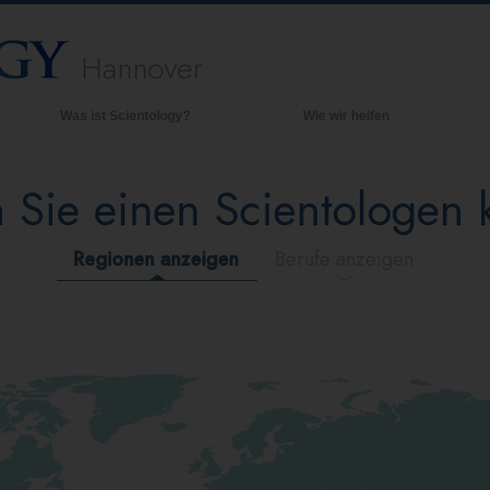
Hannover
Was ist Scientology?
Wie wir helfen
Anschauungen und Praxis
Hinte
grund
 Sie einen Scientologen
Scientology Bekenntnisse und
Kodizes
Inner
Was Scientologen über Scientology
Die O
Regionen anzeigen
Berufe anzeigen
sagen
Lernen Sie einen Scientologen kennen
Innerhalb einer Scientology Kirche
Die Grundprinzipien der Scientology
Eine Einführung in die Dianetik
Liebe und Hass – Was ist Größe?