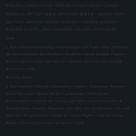
ENGLISH (US/International)
ENGLISH (United Kingdom)
DANSK
עברית
FRANÇAIS
日本語
РУССКИЙ
繁體中文
NEDERLANDS
DEUTSCH
MAGYAR
NORSK
SVENSKA
ESPAÑOL (LATINO)
ESPAÑOL (CASTELLANO)
ΕΛΛΗΝΙΚA
ITALIANO
PORTUGUÊS
Links
L. Ron Hubbard
Scientology Anschauungen und Praxis
Eine Stimme für
die Menschlichkeit
Ehrenamtliche Geistliche
Häufig gestellte Fragen
Bücher
Online-Kurse
Wer bin ich?
Weitere Informationen
Kontakt
aufnehmen
Orte
Ähnliche Seiten
L. Ron Hubbard
Dianetik
Scientology Network
Scientology Religion
David Miscavige
Starten Sie Ihren kostenlosen Online-Kurs
Ehrenamtliche Geistliche der Scientology
International Association of
Scientologists
Freedom Magazine
Der Weg zum Glücklichsein
Für eine
Welt ohne Drogenkonsum
United for Human Rights
Youth for Human
Rights
Citizens Commission on Human Rights