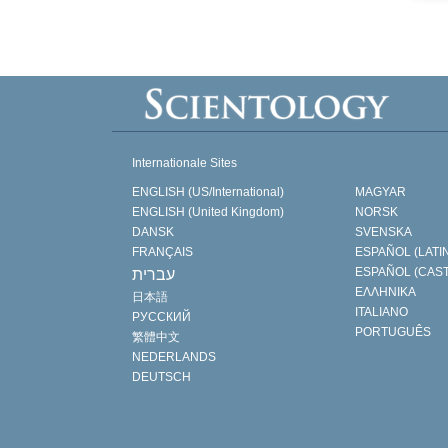
Internationale Sites
ENGLISH (US/International)
MAGYAR
ENGLISH (United Kingdom)
NORSK
DANSK
SVENSKA
FRANÇAIS
ESPAÑOL (LATI
ESPAÑOL (CAS
עברית
ΕΛΛΗΝΙΚA
日本語
ITALIANO
РУССКИЙ
PORTUGUÊS
繁體中文
NEDERLANDS
DEUTSCH