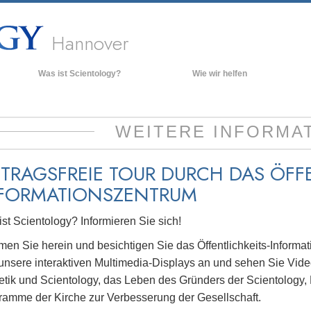
Hannover
Was ist Scientology?
Wie wir helfen
Anschauungen und Praxis
Hinte
grund
Scientology Bekenntnisse und
WEITERE INFORMA
Kodizes
Inner
Was Scientologen über Scientology
Die O
sagen
ITRAGSFREIE TOUR DURCH DAS ÖFFE
Lernen Sie einen Scientologen kennen
FORMATIONSZENTRUM
Innerhalb einer Scientology Kirche
st Scientology? Informieren Sie sich!
Die Grundprinzipien der Scientology
en Sie herein und besichtigen Sie das Öffentlichkeits-Inform
Eine Einführung in die Dianetik
 unsere interaktiven Multimedia-Displays an und sehen Sie Vid
Liebe und Hass – Was ist Größe?
etik und Scientology, das Leben des Gründers der Scientology,
ramme der Kirche zur Verbesserung der Gesellschaft.