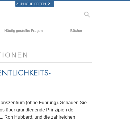
ÄHNLICHE SEITEN
Häufig gestellte Fragen
Bücher
rgrund und
Einführende Bücher
legende Prinzipien
Hörbücher
TIONEN
halb einer Scientology Kirche
Einführungsvorträge
rganisation der Scientology
NTLICHKEITS-
Filme
ationszentrum (ohne Führung). Schauen Sie
eos über grundlegende Prinzipien der
 L. Ron Hubbard, und die zahlreichen