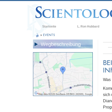
Startseite
L. Ron Hubbard
»
EVENTS
Wegbeschreibung
BE
IN
Was i
Komm
sich
Dian
Prog